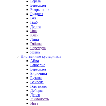
Береза
Бересклет
Боярышник
Буддлея
Вяз
Граб
Дереза
Ива
Клен
Липа
Рябина
Черемуха
Ясень
Лиственные кустарники
Айва
Барбарис
Бересклет
Бирючина
Бузина
Вейгела
Гортензия
Дейция
Дерен
Жимолость
Ирга