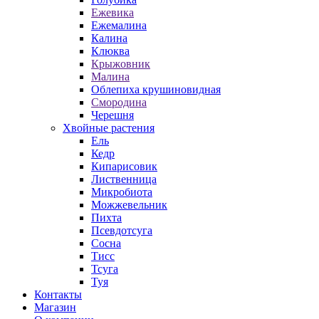
Ежевика
Ежемалина
Калина
Клюква
Крыжовник
Малина
Облепиха крушиновидная
Смородина
Черешня
Хвойные растения
Ель
Кедр
Кипарисовик
Лиственница
Микробиота
Можжевельник
Пихта
Псевдотсуга
Сосна
Тисс
Тсуга
Туя
Контакты
Магазин