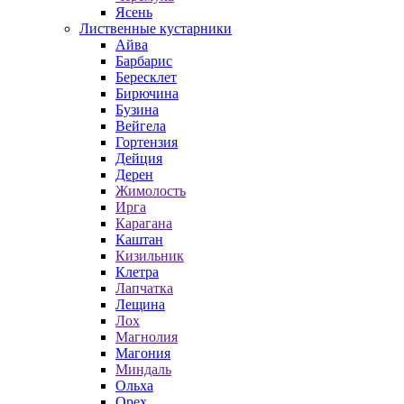
Ясень
Лиственные кустарники
Айва
Барбарис
Бересклет
Бирючина
Бузина
Вейгела
Гортензия
Дейция
Дерен
Жимолость
Ирга
Карагана
Каштан
Кизильник
Клетра
Лапчатка
Лещина
Лох
Магнолия
Магония
Миндаль
Ольха
Орех