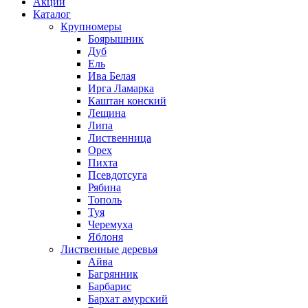
Акции
Каталог
Крупномеры
Боярышник
Дуб
Ель
Ива Белая
Ирга Ламарка
Каштан конский
Лещина
Липа
Лиственница
Орех
Пихта
Псевдотсуга
Рябина
Тополь
Туя
Черемуха
Яблоня
Лиственные деревья
Айва
Багрянник
Барбарис
Бархат амурский