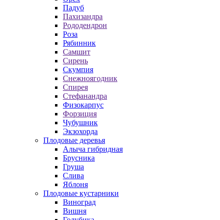
Падуб
Пахизандра
Рододендрон
Роза
Рябинник
Самшит
Сирень
Скумпия
Снежноягодник
Спирея
Стефанандра
Физокарпус
Форзиция
Чубушник
Экзохорда
Плодовые деревья
Алыча гибридная
Брусника
Груша
Слива
Яблоня
Плодовые кустарники
Виноград
Вишня
Голубика