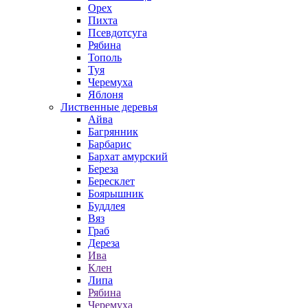
Орех
Пихта
Псевдотсуга
Рябина
Тополь
Туя
Черемуха
Яблоня
Лиственные деревья
Айва
Багрянник
Барбарис
Бархат амурский
Береза
Бересклет
Боярышник
Буддлея
Вяз
Граб
Дереза
Ива
Клен
Липа
Рябина
Черемуха