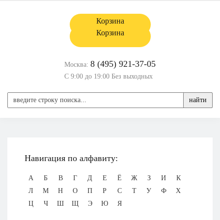
Корзина
Корзина
8 (495) 921-37-05
Москва:
С 9:00 до 19:00 Без выходных
найти
Навигация по алфавиту:
А
Б
В
Г
Д
Е
Ё
Ж
З
И
К
Л
М
Н
О
П
Р
С
Т
У
Ф
Х
Ц
Ч
Ш
Щ
Э
Ю
Я