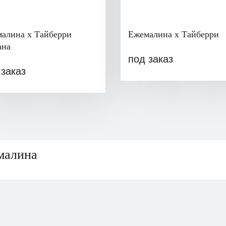
алина x Тайберри
Ежемалина x Тайберри
анa
под заказ
 заказ
малина