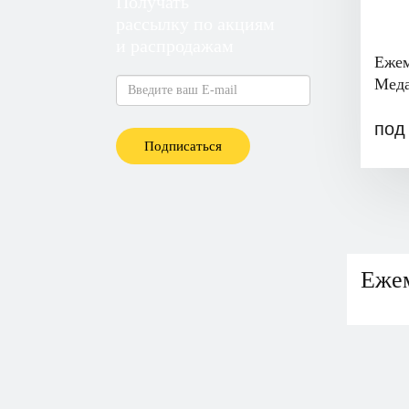
Получать
рассылку по акциям
и распродажам
Ежем
Мед
под
Подписаться
Еже