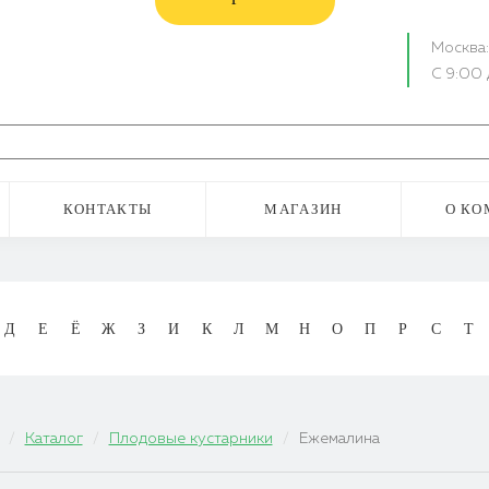
Москва
С 9:00 
КОНТАКТЫ
МАГАЗИН
О КО
Д
Е
Ё
Ж
З
И
К
Л
М
Н
О
П
Р
С
Т
Каталог
Плодовые кустарники
Ежемалина