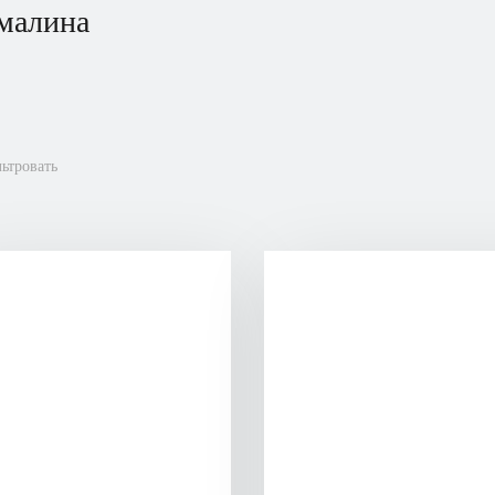
малина
ьтровать