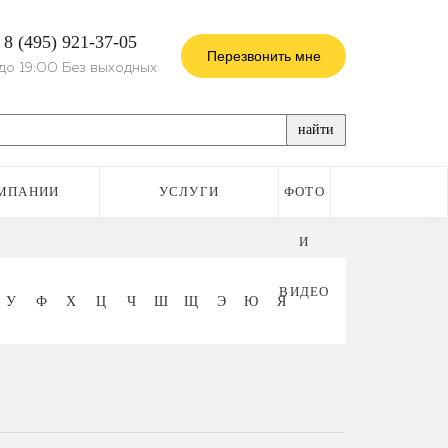
8 (495) 921-37-05
:
Перезвонить мне
до 19:00 Без выходных
найти
МПАНИИ
УСЛУГИ
ФОТО
И
ВИДЕО
У
Ф
Х
Ц
Ч
Ш
Щ
Э
Ю
Я