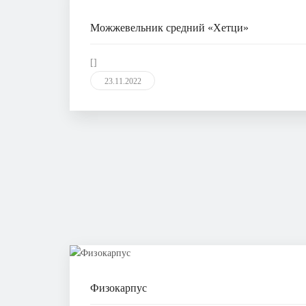
Можжевельник средний «Хетци»
[]
23.11.2022
Физокарпус