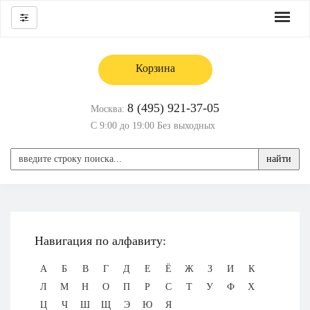
Корзина
8 (495) 921-37-05
Москва:
С 9:00 до 19:00 Без выходных
найти
Навигация по алфавиту:
А
Б
В
Г
Д
Е
Ё
Ж
З
И
К
Л
М
Н
О
П
Р
С
Т
У
Ф
Х
Ц
Ч
Ш
Щ
Э
Ю
Я